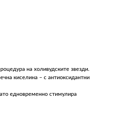
процедура на холивудските звезди.
ечна киселина – с антиоксидантни
като едновременно стимулира