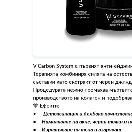
V Carbon System е първият анти-ейджин
Терапията комбинира силата на естест
съставки като екстракт от черен джин
Процедурата нежно премахва мъртвите 
производството на колаген и подобрява
💚 Ефекти:
•
Детоксикация и дълбоко почистван
• Намаляване на акне, черни точки и 
• Изравняване на тена и озаряване