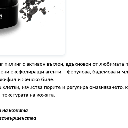
г пилинг с активен въглен, вдъхновен от любимата 
вени ексфолиращи агенти – ферулова, бадемова и мл
джифил и женско биле.
клетки, изчиства порите и регулира омазняването, 
 текстурата на кожата.
е на кожата
несъвършенства