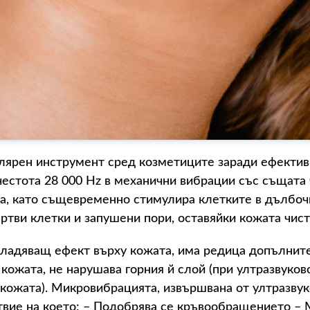
лярен инструмент сред козметиците заради ефективн
честота 28 000 Hz в механични вибрации със същата 
та, като същевременно стимулира клетките в дълбоч
ртви клетки и запушени пори, оставяйки кожата чист
ладяващ ефект върху кожата, има редица допълнит
 кожата, не нарушава горния й слой (при ултразвуков
 кожата). Микровибрацията, извършвана от ултразву
твие на което: – Подобрява се кръвообращението – 