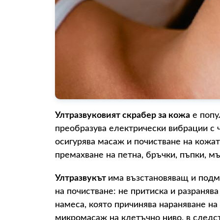
Ултразвуковият скрабер за кожа
е попу
преобразува електрически вибрации с 
осигурява масаж и почистване на кожа
премахване на петна, бръчки, пъпки, мъ
Ултразвукът
има възстановяващ и подм
на почистване: не притиска и разранява
намеса, която причинява нараняване на
микромасаж на клетъчно ниво, в следс