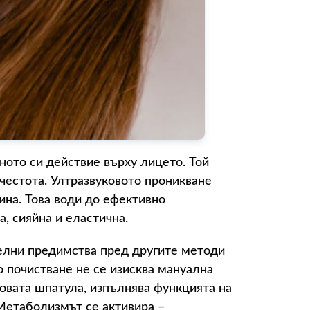
ото си действие върху лицето. Той
честота. Ултразвуковото проникване
ина. Това води до ефективно
а, сияйна и еластична.
елни предимства пред другите методи
о почистване не се изисква мануална
ковата шпатула, изпълнява функцията на
Метаболизмът се активира –