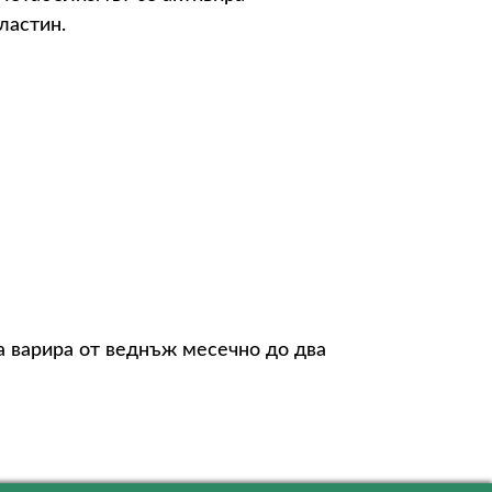
ластин.
да варира от веднъж месечно до два