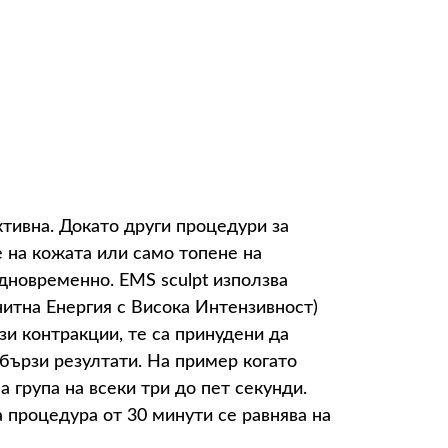
ктивна. Докато други процедури за
 на кожата или само топене на
дновременно. EMS sculpt използва
гнитна Енергия с Висока Интензивност)
зи контракции, те са принудени да
бързи резултати. На пример когато
 група на всеки три до пет секунди.
а процедура от 30 минути се равнява на