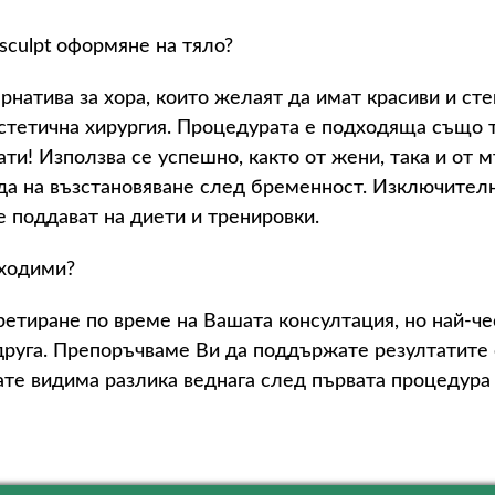
sculpt оформяне на тяло?
рнатива за хора, които желаят да имат красиви и сте
естетична хирургия. Процедурата е подходяща също т
ти! Използва се успешно, както от жени, така и от 
ода на възстановяване след бременност. Изключител
е поддават на диети и тренировки.
бходими?
етиране по време на Вашата консултация, но най-ч
 друга. Препоръчваме Ви да поддържате резултатите
те видима разлика веднага след първата процедура с