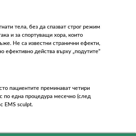
гнати тела, без да спазват строг режим
ака и за спортуващи хора, които
мъже. Не са известни странични ефекти,
но ефективно действа върху „подутите”
есто пациентите преминават четири
 с по една процедура месечно (след
 EMS sculpt.