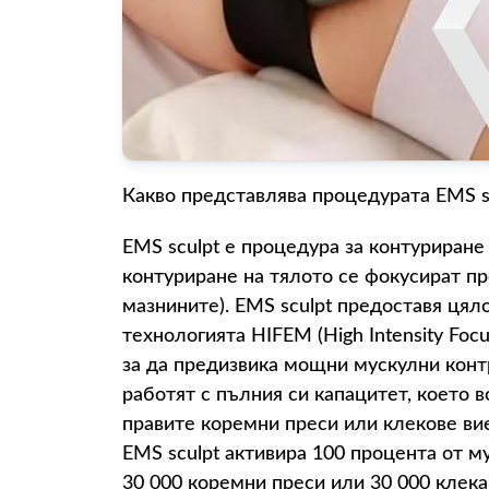
Какво представлява процедурата EMS s
EMS sculpt е процедура за контуриране
контуриране на тялото се фокусират п
мазнините). EMS sculpt предоставя цял
технологията HIFEM (High Intensity Foc
за да предизвика мощни мускулни контр
работят с пълния си капацитет, което 
правите коремни преси или клекове вие
EMS sculpt активира 100 процента от му
30 000 коремни преси или 30 000 клека