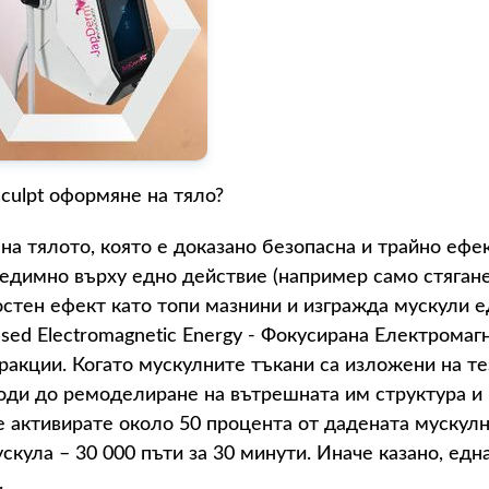
culpt оформяне на тяло?
 на тялото, която е доказано безопасна и трайно ефе
редимно върху едно действие (например само стягане
остен ефект като топи мазнини и изгражда мускули е
used Electromagnetic Energy - Фокусирана Електрома
акции. Когато мускулните тъкани са изложени на те
води до ремоделиране на вътрешната им структура и 
 активирате около 50 процента от дадената мускулна
скула – 30 000 пъти за 30 минути. Иначе казано, едн
.