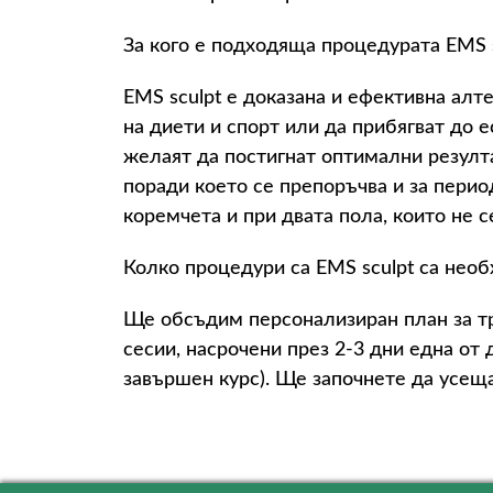
За кого е подходяща процедурата EMS 
EMS sculpt е доказана и ефективна алте
на диети и спорт или да прибягват до 
желаят да постигнат оптимални резулта
поради което се препоръчва и за пери
коремчета и при двата пола, които не с
Колко процедури са EMS sculpt са нео
Ще обсъдим персонализиран план за тр
сесии, насрочени през 2-3 дни една от
завършен курс). Ще започнете да усеща