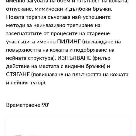
именно загубата на обем и плътност на кожата,
отпускане, мимически и дълбоки бръчки.
Новата терапия съчетава най-успешните
методи за неинвазивно третиране на
засегнататите от процесите на стареене
участъци, а именно ПИЛИНГ (изглаждане на
повърхността на кожата и подобряване на
нейната структура), ИЗПЪЛВАНЕ (филър
действие на местата с видими бръчки) и
СТЯГАНЕ (повишаване на плътността на кожата
и нейния тугор).
Времетраене 90'